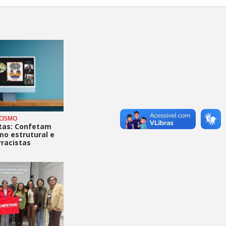
CISMO
etas: Confetam
mo estrutural e
rracistas