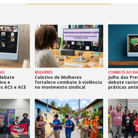
TAS
MULHERES
COMBATE AO RA
 debate
Coletivo de Mulheres
Julho das Pr
iva e
fortalece combate à violência
debate racis
s ACS e ACE
no movimento sindical
práticas anti