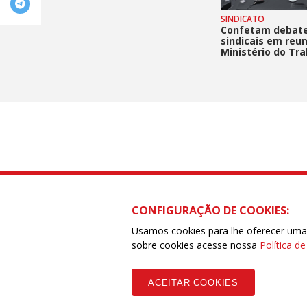
SINDICATO
Confetam debate
sindicais em reu
Ministério do Tr
CONFIGURAÇÃO DE COOKIES:
CONFETAM - Confederação dos Traba
SCS quadra 01, Bloco I, edifício cent
Usamos cookies para lhe oferecer uma e
Fone: (85) 99651.0039 / (61) 98545.
sobre cookies acesse nossa
Política d
Copyleft CUT Central Única dos Trabalhadores 3.960 - Entidades Filia
ACEITAR COOKIES