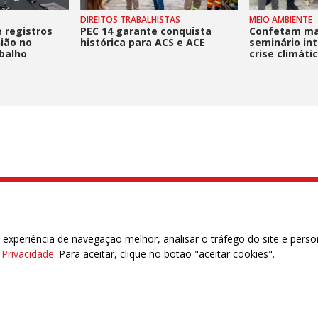
DIREITOS TRABALHISTAS
MEIO AMBIENTE
 registros
PEC 14 garante conquista
Confetam ma
nião no
histórica para ACS e ACE
seminário in
abalho
crise climáti
lhadores no Serviço Público Municipal
ral, 6° andar, Brasília/DF | CEP 70.034-900
xperiência de navegação melhor, analisar o tráfego do site e perso
6916
e Privacidade
. Para aceitar, clique no botão "aceitar cookies".
das | 7.933.029 - Trabalhadores(as) Associados | 25.831.443 - Trabalhadores(as) na B