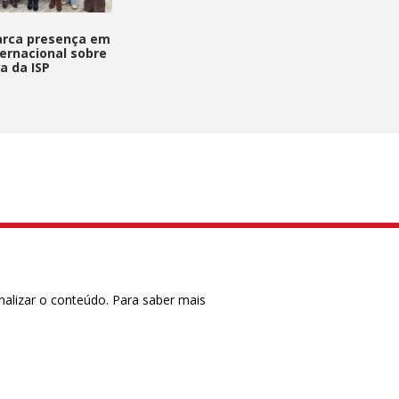
rca presença em
ternacional sobre
ca da ISP
nalizar o conteúdo. Para saber mais
ase
CTRL+F2