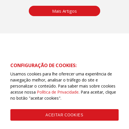
Mais Artigos
CONFIGURAÇÃO DE COOKIES:
Usamos cookies para lhe oferecer uma experiência de
navegação melhor, analisar o tráfego do site e
personalizar o conteúdo. Para saber mais sobre cookies
acesse nossa
Política de Privacidade
. Para aceitar, clique
no botão "aceitar cookies".
Copyleft CUT Central Única dos Trabalhadores 3.960 -
Entidades Filiadas | 7.933.029 - Trabalhadores(as)
Associados | 25.831.443 - Trabalhadores(as) na Base
ACEITAR COOKIES